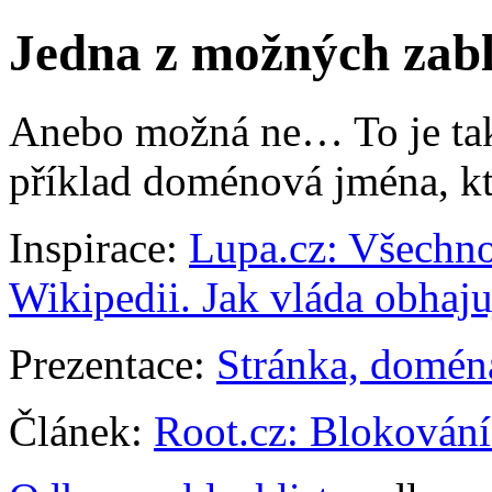
Jedna z možných zab
Anebo možná ne… To je tak,
příklad doménová jména, kte
Inspirace:
Lupa.cz: Všechno 
Wikipedii. Jak vláda obhaj
Prezentace:
Stránka, domé
Článek:
Root.cz: Blokování