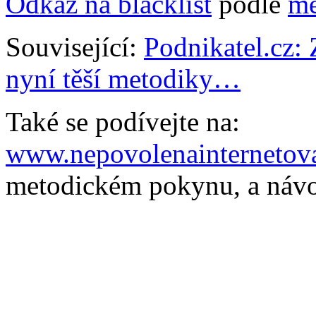
Odkaz na blacklist
podle
me
Související:
Podnikatel.cz: 
nyní těší metodiky…
Také se podívejte na:
www.nepovolenainternetova
metodickém pokynu, a ná